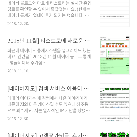
네이버 블로그와 다르게 티스토리는 실시간 유입
냐는 확인창이 떴을 수도 있어요. 워낙 스팸처럼,
경로를 확인할 수 있어서 좋았었는데요. (현재는
읽고 싶지 않은 안내 창을 띄우니깐 그냥 뭐야~하
네이버 통계가 업데이트가 되기는 했습니다. 관
면서 스킵하면서 확인을 눌렀을 수도 있습니다.
련글 클릭) 블로그가 공격을 받는지 유입경로로
팝업 창은 자세히 안 읽어보니깐... 그리고 MS(대
2018. 12. 20.
확인할 수도 있고 어떤 키워드가 관심있는 키워
기업)에서 만든 브라우저인데, 믿고 쓰는 거죠?
드인지? 파악하고 신규 게시글을 작성할 수 있는
엣지브라우저에서 크롬 동기화 해제하는 방법입
소재로 사용할 수도 있었는데요. [ 블로그 공격 의
2018년 11월] 티스트로에 새로운 통계 시스템이 적용
니다. 1. 점 3개를 클릭하면, 아래와 같은 메뉴가
심 관련글 ]
..
최근에 네이버도 통계시스템을 업그레이드 했는
https://blog.naver.com/dongtancom/220826727576
데요. 관련글 ] 2018년 11월 네이버 블로그 통계
며칠전 티스토리 블로그 통계 업데이트로 인해
- 평균데이터 추가함
서, 유입경로(검색어확인)를 확인하는 메뉴가 없
https://blog.naver.com/dongtancom/221393398521
어졌네요. (게시글 마다 통계를 확인해보면, 아랫
2018. 11. 10.
티스토리에도 통계시스템에 약간의 변화를 줬습
쪽에 유입키워드는 확인할 수 있습니다.) 티스토
니다. 카카오(daum)에서 티스토리에 신경을 끊
리 공지사항 :
은 줄 알았는데 그래도 신경을 써주니 고맙습니
[네이버지도] 검색 서비스 이용이 제한되었습니다.
https://notice.tistory.com/2466?
다. [ 조금 더 상세한 내용은 티스트로 홈페이지
category=110385 ..
아래의 이야기는 제 경험에서 나온 이야기이기
공지글 참조바랍니다. ]
때문에 저와 다른 케이스일 수도 있으니 참조용
https://notice.tistory.com/2462 블로그 관리
으로 봐주세요. 저는 일시적인 IP 차단을 당했고
홈페이지에 금일 통계에 인기글을 분석해볼 수
당일 해제됐습니다. 제 관심사는 제 지역에서 주
있도록 메뉴를 추가했습니다. 위와 같이 아랫쪽
2016. 12. 30.
변 업체의 변화에 관심이 많이 있는데요. 네이버
에 인기게시글에 대한 통계를 볼 수 있도록 메뉴
지도 통해서 일일이 검색해서 찾아보기가 힘들기
가 추가됐습니다. 관리 홈페이지에서는 인기글
때문에 아래와 같이 즐겨찾기 등록해서 모니터링
[네이버지도] 고객평가댓글, 후기댓글 안보이게 설정하는 방법 (2016년 4월)
10개의 통계를 볼 수 있습니다만 글관리 메뉴에..