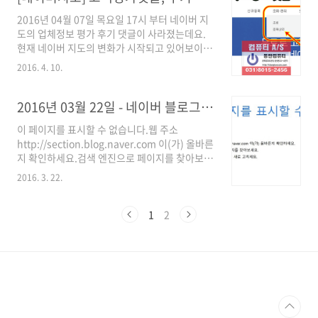
중입니다. 즐겨찾기의 폴더는 마우스의 휠버튼
2016년 04월 07일 목요일 17시 부터 네이버 지
클릭하면 탭으로 열기가 가능한데요. 폴더안의
도의 업체정보 평가 후기 댓글이 사라졌는데요.
링크를 클릭 한 번으로 탭으로 쫙 펼치며 열 수 있
현재 네이버 지도의 변화가 시작되고 있어보이네
습니다. ( [클] 마우스 휠버튼 관련 글 링크 참조
요. 네이버 지도 공식 블로그 공지사항 참조
[릭]) 즐겨찾기에서 위의 폴더를 쭉 열었더니 아
2016. 4. 10.
http://blog.naver.com/naver_map/220670797283
래와 같이 접속제한 창이 딱 떠버렸네요. 검색 서
네이버 지도 공지사항 참조
비스 이용이 제한되었습니다. 사용중이신 PC 또
http://submit.naver.com//read/1000003074/1000000000003061
2016년 03월 22일 - 네이버 블로그 접속 불가
는 네트워크에서 네이버의 안정적인 검색 서비스
네이버 지도의 댓글의 원래의 취지에서 벗어나
를 방..
이 페이지를 표시할 수 없습니다.웹 주소
악용되어 악성댓글이 달리거나 사업자 측에서 알
http://section.blog.naver.com 이(가) 올바른
바를 고용해서 자화자찬이나 소비자 기만성 홍보
지 확인하세요.검색 엔진으로 페이지를 찾아보세
글을 올리는 등 오남용되는 사례가 많다보니 평
요.몇 분 후에 페이지를 새로 고치세요. 현재 네이
가 댓글 보다는 블로그, 포스트, 카페 등의 공신력
2016. 3. 22.
버 블로그 접속이 제한되고 있습니다. LG U+ 및
이 있는 매체로 평가를 옮겨가고 있는 듯 보입니
KT 등 통신사를 변경해봐도 접속이 안되는 것을
다. (물론, 블로거나 카페 ..
봐서는 네이버 블로그 자체적인 문제로 보입니
1
2
다. 네이버 고객센터나 네이버 블로그 공지사항
에는 아직까지 별다른 공지사항은 올라오지 않는
데요.빠른 시일내에 해결되길 바랍니다. 네이버
고객센터
http://help.naver.com/support/bbs/notice.nhn
네이버 블로그 공지사항
http://section.blog.naver.com/sub/Notice.nhn