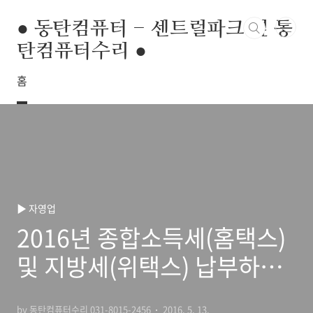
본문 바로가기
● 동탄컴퓨터 - 센트럴파크 옆 동
탄컴퓨터수리 ●
홈
▶ 자영업
2016년 종합소득세(홈택스)
및 지방세(위택스) 납부하기
[간이사업자 F유형]
by 동탄컴퓨터수리 031-8015-2456
2016. 5. 13.