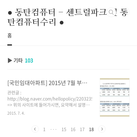
본문 바로가기
● 동탄컴퓨터 - 센트럴파크 옆 동
탄컴퓨터수리 ●
홈
▶ 기타
103
[국민임대아파트] 2015년 7월 부터 보증금 전환 한도가 60%로 상향 조정
관련글 :
http://blog.naver.com/hellopolicy/220323539799
=> 위의 사이트에 들어가시면, 요약해서 설명을
해놨고 위의 사이트에 들어가셔서 우측 상단에
2015. 7. 4.
첨부된 파일을 받으시면, 국토교통부의 보도자료
를 확인하실 수 있습니다. (공지 찾아보기가 힘들
어서 겨우 찾았습니다. -.-;) 보증금은 더 넣어서
1
···
15
16
17
18
월세를 할인할 수도 있는데요. 보증금 전환가능