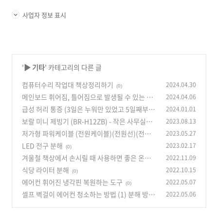
사업자 정보 표시
'
▶ 기타
' 카테고리의 다른 글
컴퓨터수리 작업대 책상정리하기
2024.04.30
(0)
메인보드 휘어짐, 틀어짐으로 발생될 수 있는 간
2024.04.06
헐적인 컴퓨터 고장 증상
급성 허리 통증 (3일은 누워만 있었고 5일째부터
2024.01.01
(0)
걸어다녔습니다.)
보랄 미니 제빙기 (BR-H12ZB) - 작은 사무실용
2023.08.13
(0)
저가형 파워케이블 (전원케이블)(전원선)(전원코
2023.05.27
(0)
드) 분해
LED 전구 분해
2023.02.17
(0)
(0)
겨울철 책상에서 손시릴 때 사용하면 좋은 온열패
2022.11.09
드
식당 라이터 분해
2022.10.15
(0)
(0)
에어컨 휘어진 냉각핀 복원하는 도구
2022.05.07
(0)
셀프 벽걸이 에어컨 청소하는 방법 (1) 분해 방법
2022.05.06
(0)