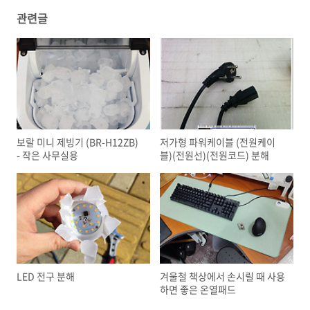
관련글
보랄 미니 제빙기 (BR-H12ZB)
저가형 파워케이블 (전원케이
- 작은 사무실용
블)(전원선)(전원코드) 분해
LED 전구 분해
겨울철 책상에서 손시릴 때 사용
하면 좋은 온열패드