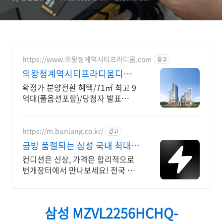
https://www.의왕청계역시티프라디움.com
광고
의왕청계역시티프라디움디하모
니
확정가 분양전환 혜택/71㎡ 최고 9
억대(풀옵션포함)/당첨자 발표
7.23(목)
https://m.bunjang.co.kr/
광고
금방 품절되는 삼성 국내 최대
브랜드 중고거래
컨디션은 신상, 가격은 합리적으로
번개장터에서 만나보세요! 전국 각
지에서 올라오는 전국구 최다 상품
매일 10만 개 이상의 신규 상품 업로
드
삼성 MZVL2256HCHQ-