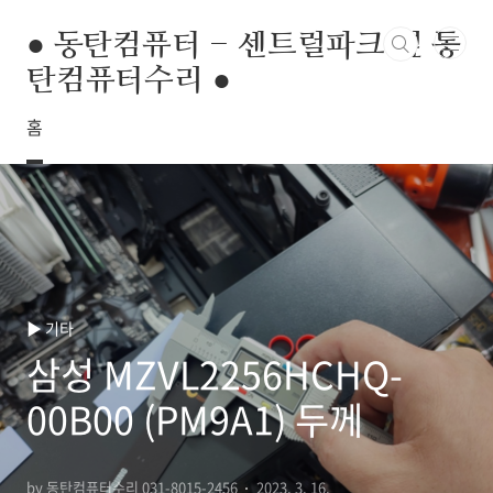
본문 바로가기
● 동탄컴퓨터 - 센트럴파크 옆 동
탄컴퓨터수리 ●
홈
▶ 기타
삼성 MZVL2256HCHQ-
00B00 (PM9A1) 두께
by 동탄컴퓨터수리 031-8015-2456
2023. 3. 16.